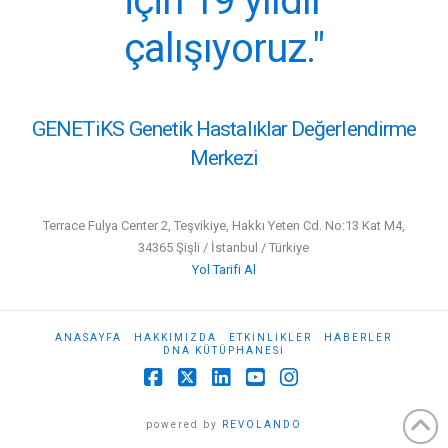
için 19 yıldır
çalışıyoruz."
GENETiKS Genetik Hastalıklar Değerlendirme
Merkezi
Terrace Fulya Center 2, Teşvikiye, Hakkı Yeten Cd. No:13 Kat M4,
34365 Şişli / İstanbul / Türkiye
Yol Tarifi Al
ANASAYFA
HAKKIMIZDA
ETKİNLİKLER
HABERLER
DNA KÜTÜPHANESI
Facebook
X
LinkedIn
YouTube
Instagram
powered by
REVOLANDO