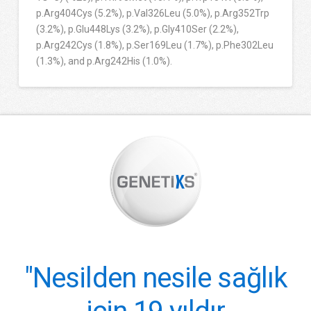
p.Arg404Cys (5.2%), p.Val326Leu (5.0%), p.Arg352Trp
(3.2%), p.Glu448Lys (3.2%), p.Gly410Ser (2.2%),
p.Arg242Cys (1.8%), p.Ser169Leu (1.7%), p.Phe302Leu
(1.3%), and p.Arg242His (1.0%).
"Nesilden nesile sağlık