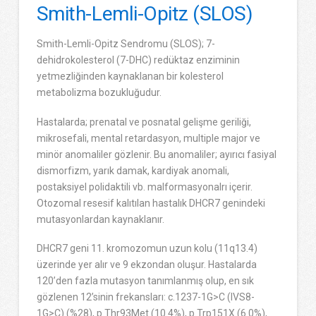
Smith-Lemli-Opitz (SLOS)
Smith-Lemli-Opitz Sendromu (SLOS); 7-
dehidrokolesterol (7-DHC) redüktaz enziminin
yetmezliğinden kaynaklanan bir kolesterol
metabolizma bozukluğudur.
Hastalarda; prenatal ve posnatal gelişme geriliği,
mikrosefali, mental retardasyon, multiple major ve
minör anomaliler gözlenir. Bu anomaliler; ayırıcı fasiyal
dismorfizm, yarık damak, kardiyak anomali,
postaksiyel polidaktili vb. malformasyonalrı içerir.
Otozomal resesif kalıtılan hastalık DHCR7 genindeki
mutasyonlardan kaynaklanır.
DHCR7 geni 11. kromozomun uzun kolu (11q13.4)
üzerinde yer alır ve 9 ekzondan oluşur. Hastalarda
120’den fazla mutasyon tanımlanmış olup, en sık
gözlenen 12’sinin frekansları: c.1237-1G>C (IVS8-
1G>C) (%28), p.Thr93Met (10.4%), p.Trp151X (6.0%),