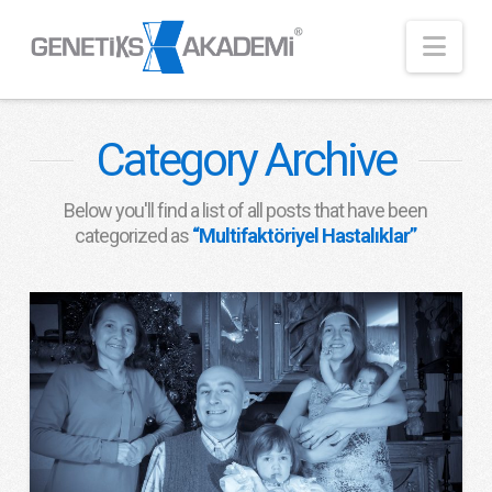
Nav
Category Archive
Below you'll find a list of all posts that have been
categorized as
“Multifaktöriyel Hastalıklar”