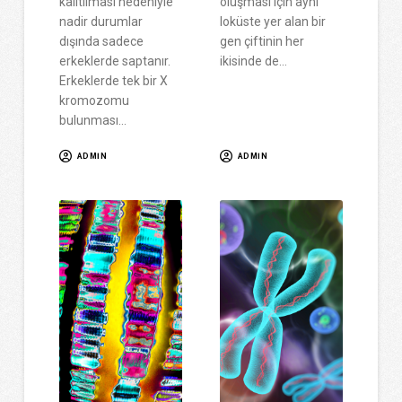
kalıtılması nedeniyle
oluşması için aynı
nadir durumlar
loküste yer alan bir
dışında sadece
gen çiftinin her
erkeklerde saptanır.
ikisinde de…
Erkeklerde tek bir X
kromozomu
bulunması…
ADMIN
ADMIN