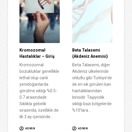
Kromozomal
Beta Talasemi
Hastalıklar – Giriş
(Akdeniz Anemisi)
Kromozomal
Beta Talasemi, diğer
bozukluklar genellikle
Akdeniz ülkelerinde
lethal olup canlı
olduðu gibi Türkiye’de
yenidoğanlarda
de en sık görülen kan
görülme sıklığı %0.5-
hastalıklarından
0.7 arasındadır.
birisidir. Taşıyıcılık
Sıklıkla gebelik
sıklığı bazı bölgelerde
sırasında, özellikle de
%10’lara…
ilk 3 ay içerisinde…
ADMIN
ADMIN